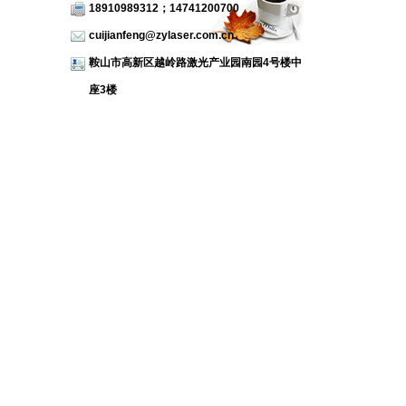
18910989312；14741200700
cuijianfeng@zylaser.com.cn
鞍山市高新区越岭路激光产业园南园4号楼中
座3楼