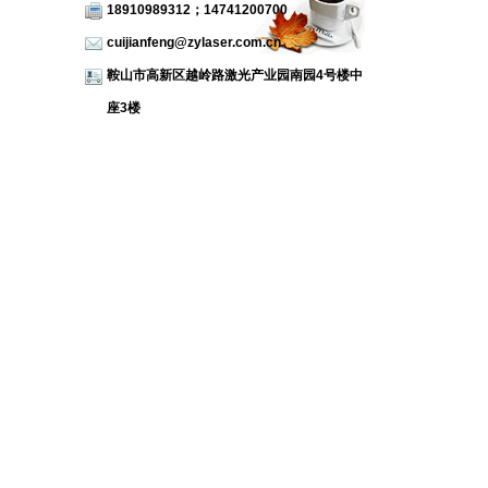
18910989312；14741200700
cuijianfeng@zylaser.com.cn
鞍山市高新区越岭路激光产业园南园4号楼中
座3楼